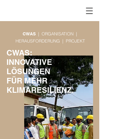
| ORGANISATION |
CWAS
HERAUSFORDERUNG | PROJEKT
CWAS:
INNOVATIVE
LÖSUNGEN
FÜR MEHR
KLIMARESILIENZ.