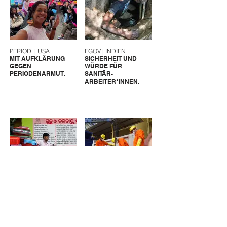
PERIOD. | USA
EGOV | INDIEN
MIT AUFKLÄRUNG
SICHERHEIT UND
GEGEN
WÜRDE FÜR
PERIODENARMUT.
SANITÄR-
ARBEITER*INNEN.
CFAR | INDIEN
UMC | INDIEN
SANITÄRLÖSUNGEN
SANITÄRARBEITER*INNEN
FÜR INFORMELLE
SICHTBAR MACHEN.
SIEDLUNGEN.